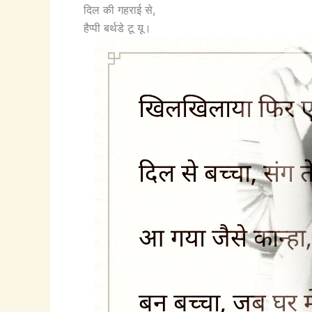
दिल की गहराई से,
हैप्पी बर्थडे टू यू।