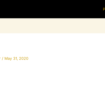
P
r
/
May 31, 2020