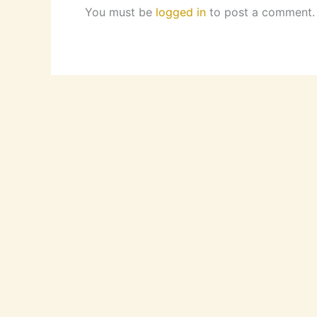
You must be
logged in
to post a comment.