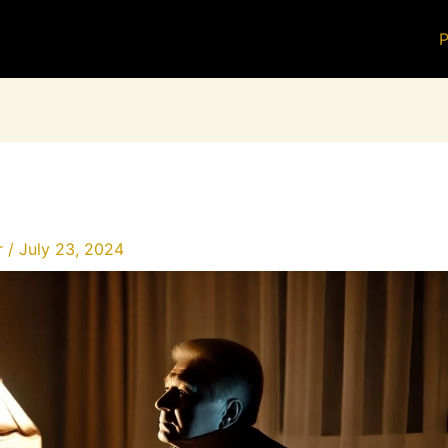
P
r
/
July 23, 2024